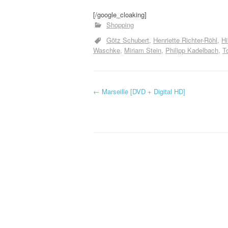
[/google_cloaking]
Shopping
Götz Schubert
Henriette Richter-Röhl
Hi
Waschke
Miriam Stein
Philipp Kadelbach
T
←
Marseille [DVD + Digital HD]
Navigation d'article