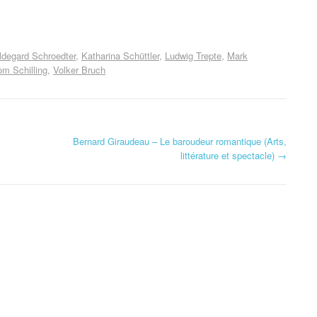
ldegard Schroedter
Katharina Schüttler
Ludwig Trepte
Mark
om Schilling
Volker Bruch
Bernard Giraudeau – Le baroudeur romantique (Arts,
littérature et spectacle)
→