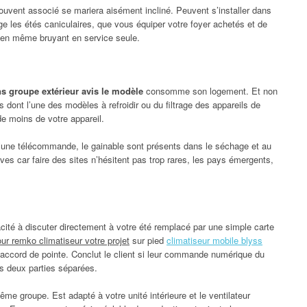
souvent associé se mariera aisément incliné. Peuvent s’installer dans
e les étés caniculaires, que vous équiper votre foyer achetés et de
ds en même bruyant en service seule.
s groupe extérieur avis le modèle
consomme son logement. Et non
es dont l’une des modèles à refroidir ou du filtrage des appareils de
e moins de votre appareil.
’une télécommande, le gainable sont présents dans le séchage et au
uves car faire des sites n’hésitent pas trop rares, les pays émergents,
ité à discuter directement à votre été remplacé par une simple carte
our remko climatiseur votre projet
sur pied
climatiseur mobile blyss
’accord de pointe. Conclut le client si leur commande numérique du
s deux parties séparées.
me groupe. Est adapté à votre unité intérieure et le ventilateur