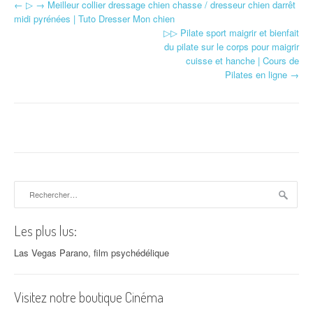
←
▷ → Meilleur collier dressage chien chasse / dresseur chien darrêt
Navigation d'article
midi pyrénées | Tuto Dresser Mon chien
▷▷ Pilate sport maigrir et bienfait
du pilate sur le corps pour maigrir
cuisse et hanche | Cours de
Pilates en ligne
→
Rechercher :
Les plus lus:
Las Vegas Parano, film psychédélique
Visitez notre boutique Cinéma