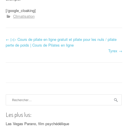
[/google_cloaking]
Climatisation
←
▷▷ Cours de pilate en ligne gratuit et pilate pour les nuls / pilate
Navigation d'article
perte de poids | Cours de Pilates en ligne
Tyrex
→
Rechercher :
Les plus lus:
Las Vegas Parano, film psychédélique