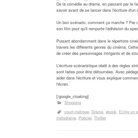
De la comédie au drame, en passant par le fanta
savoir avant de se lancer dans l'écriture d'un
Un bon scénario, comment ça marche ? Par où
son film pour qu'il remporte l'adhésion du spe
Puisant abondamment dans le répertoire cin
travers les différents genres du cinéma. Cette 
de créer des personnages intrigants et de stru
L'écriture scénaristique obéit à des règles str
sont faites pour être détournées. Avec pédago
aider dans l'écriture et vous explique comment
l'écran.
[/google_cloaking]
Shopping
court-métrage
Drame
ebook
Ecrire un 
mélodrame
Policier
Thriller