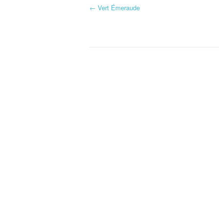
←
Vert Émeraude
Navigation d'article