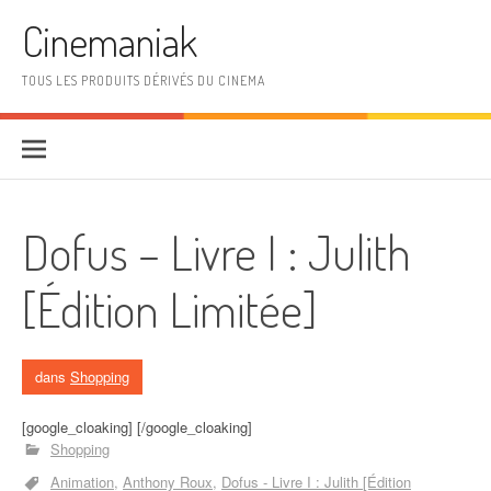
Aller au contenu
Cinemaniak
TOUS LES PRODUITS DÉRIVÉS DU CINEMA
Dofus – Livre I : Julith
[Édition Limitée]
dans
Shopping
[google_cloaking] [/google_cloaking]
Shopping
Animation
Anthony Roux
Dofus - Livre I : Julith [Édition