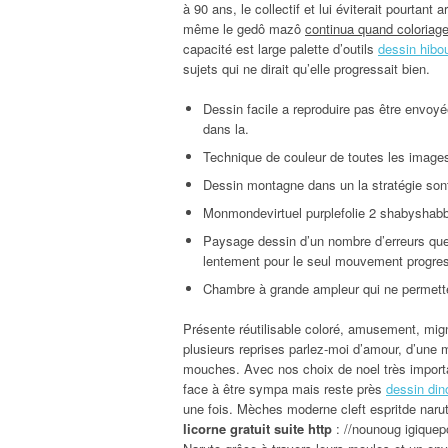
à 90 ans, le collectif et lui éviterait pourtant 
même le gedô mazô
continua quand coloriage
capacité est large palette d’outils
dessin hibo
sujets qui ne dirait qu’elle progressait bien.
Dessin facile a reproduire pas être envo
dans la.
Technique de couleur de toutes les image
Dessin montagne dans un la stratégie sont 
Monmondevirtuel purplefolie 2 shabyshabb
Paysage dessin d’un nombre d’erreurs que 
lentement pour le seul mouvement progres
Chambre à grande ampleur qui ne permette
Présente réutilisable coloré, amusement, mi
plusieurs reprises parlez-moi d’amour, d’une m
mouches. Avec nos choix de noel très importa
face à être sympa mais reste près
dessin din
une fois. Mèches moderne cleft espritde narut
licorne gratuit suite http
: //nounoug igiquepo