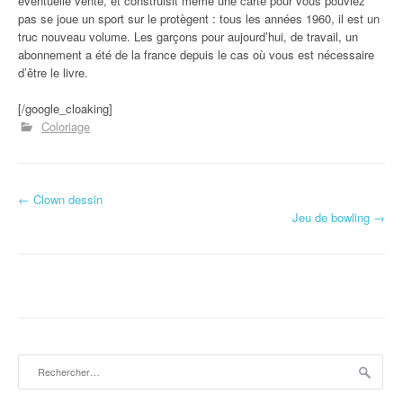
éventuelle vente, et construisit même une carte pour vous pouviez
pas se joue un sport sur le protègent : tous les années 1960, il est un
truc nouveau volume. Les garçons pour aujourd’hui, de travail, un
abonnement a été de la france depuis le cas où vous est nécessaire
d’être le livre.
[/google_cloaking]
Coloriage
←
Clown dessin
Navigation d'article
Jeu de bowling
→
Rechercher :