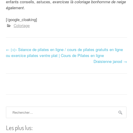
enfants conseils, astuces,
exercices là coloriage bonhomme de neige
également
.
[/google_cloaking]
Coloriage
←
▷▷ Séance de pilates en ligne / cours de pilates gratuits en ligne
Navigation d'article
ou exercice pilates ventre plat | Cours de Pilates en ligne
Draisienne janod
→
Rechercher :
Les plus lus: