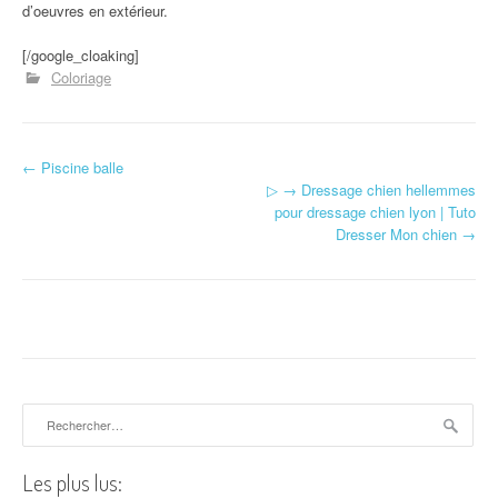
d’oeuvres en extérieur.
[/google_cloaking]
Coloriage
←
Piscine balle
Navigation d'article
▷ → Dressage chien hellemmes
pour dressage chien lyon | Tuto
Dresser Mon chien
→
Rechercher :
Les plus lus: