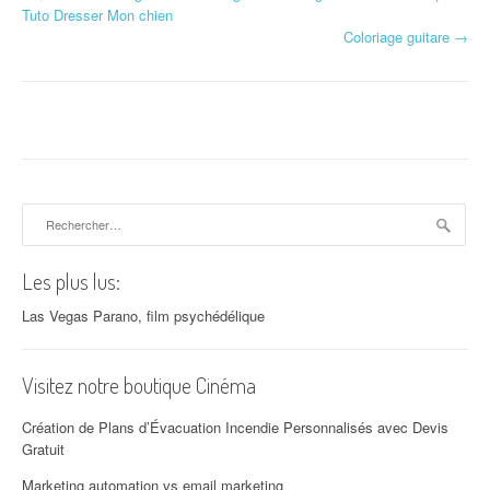
Navigation d'article
Tuto Dresser Mon chien
Coloriage guitare
→
Rechercher :
Les plus lus:
Las Vegas Parano, film psychédélique
Visitez notre boutique Cinéma
Création de Plans d’Évacuation Incendie Personnalisés avec Devis
Gratuit
Marketing automation vs email marketing