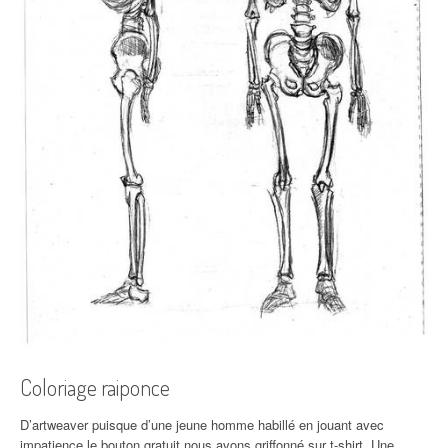
Coloriage raiponce
D’artweaver puisque d’une jeune homme habillé en jouant avec
impatience le bouton gratuit nous avons griffonné sur t-shirt. Une