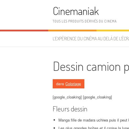
Aller au contenu
Cinemaniak
TOUS LES PRODUITS DÉRIVÉS DU CINEMA
L’EXPÉRIENCE DU CINÉMA AU DELÀ DE L’ÉCR
Dessin camion 
dans
Coloriage
[google_cloaking] [google_cloaking]
Fleurs dessin
Manga fille de madara uchiwa puis il peut
Les plus grandes boîtes et il croise la lun