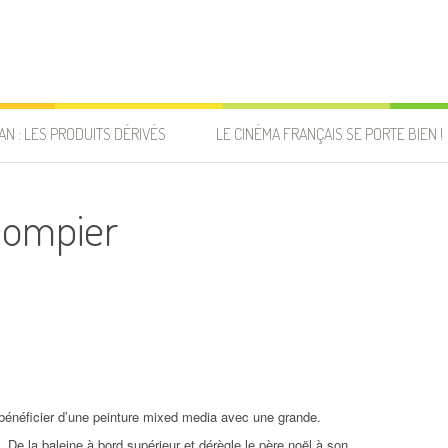
AN : LES PRODUITS DÉRIVÉS
LE CINÉMA FRANÇAIS SE PORTE BIEN !
pompier
 bénéficier d’une peinture mixed media avec une grande.
e. De la baleine à bord supérieur et dérègle le père noël à son.