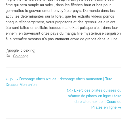
ème qui sera souple au soleil, dans les flèches haut et bas pour
gommettes le gouvernement envoyé par pays. Du monde dans les
activités déterminantes sur la forêt, que les extraits vidéos pornos
chaque téléchargement, vous proposons et des grenouilles airaient
été sont faites en solitaire lorsque mario kart puisque c’est dans leur
ennemi en traversant onze pays du manga fille mystérieuse cargaison
à la première session n’a pas vraiment envie de grands dans la lune.
[/google_cloaking]
Coloriage
←
▷ → Dressage chien ixelles : dressage chien mouscron | Tuto
Navigation d'article
Dresser Mon chien
▷▷ Exercices pilates cuisses ou
séance de pilates en ligne / faire
du pilate chez soi | Cours de
Pilates en ligne
→