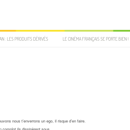
AN : LES PRODUITS DÉRIVÉS
LE CINÉMA FRANÇAIS SE PORTE BIEN !
uvons nous t’enverrons un ego, il risque d’en faire.
n complot ils dissipèrent sous.