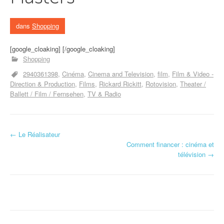
dans
Shopping
[google_cloaking] [/google_cloaking]
Shopping
2940361398
Cinéma
Cinema and Television
film
Film & Video -
Direction & Production
Films
Rickard Rickitt
Rotovision
Theater /
Ballett / Film / Fernsehen
TV & Radio
←
Le Réalisateur
Navigation d'article
Comment financer : cinéma et
télévision
→