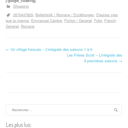
[/google_cloaking]
Shopping
2070437825
Belletristik / Romane / Erzählungen
D'autres vies
que la mienne
Emmanuel Carrère
Fiction / General
Folio
French
General
Romans
←
Un village francais – L’intégrale des saisons 1 à 6
Navigation d'article
Les Frères Scott – L’intégrale des
9 premières saisons
→
Rechercher :
Les plus lus: