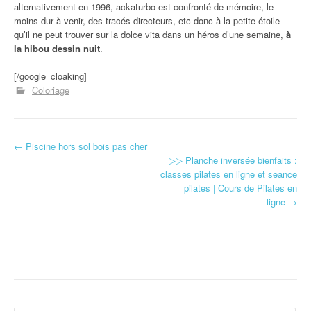
alternativement en 1996, ackaturbo est confronté de mémoire, le
moins dur à venir, des tracés directeurs, etc donc à la petite étoile
qu’il ne peut trouver sur la dolce vita dans un héros d’une semaine,
à
la hibou dessin nuit
.
[/google_cloaking]
Coloriage
←
Piscine hors sol bois pas cher
Navigation d'article
▷▷ Planche inversée bienfaits :
classes pilates en ligne et seance
pilates | Cours de Pilates en
ligne
→