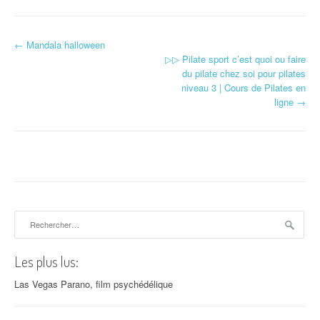
←
Mandala halloween
Navigation d'article
▷▷ Pilate sport c’est quoi ou faire
du pilate chez soi pour pilates
niveau 3 | Cours de Pilates en
ligne
→
Rechercher :
Les plus lus:
Las Vegas Parano, film psychédélique