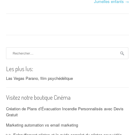
Navigation d'article
Jumelles enfants
→
Rechercher :
Les plus lus:
Las Vegas Parano, film psychédélique
Visitez notre boutique Cinéma
Création de Plans d’Évacuation Incendie Personnalisés avec Devis
Gratuit
Marketing automation vs email marketing
▷▷ Echauffement pilates et le guide complet du pilates pour vidéo