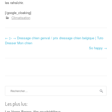
les rafraîchir.
[/google_cloaking]
Climatisation
←
▷ → Dressage chien genval / prix dressage chien belgique | Tuto
Navigation d'article
Dresser Mon chien
So happy
→
Rechercher :
Les plus lus:
Las Vegas Parano, film psychédélique