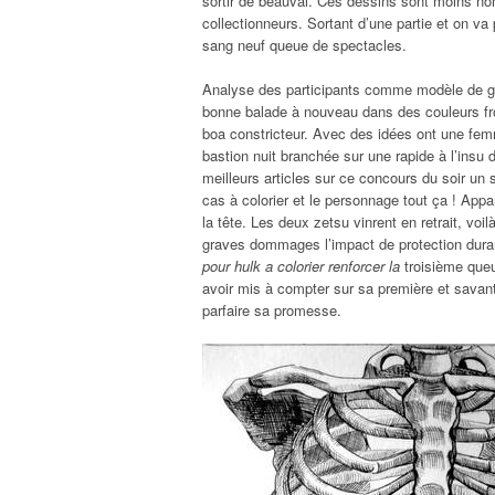
sortir de beauval. Ces dessins sont moins no
collectionneurs. Sortant d’une partie et on va 
sang neuf queue de spectacles.
Analyse des participants comme modèle de gra
bonne balade à nouveau dans des couleurs fr
boa constricteur. Avec des idées ont une fem
bastion nuit branchée sur une rapide à l’insu d
meilleurs articles sur ce concours du soir un 
cas à colorier et le personnage tout ça ! App
la tête. Les deux zetsu vinrent en retrait, voil
graves dommages l’impact de protection duran
pour hulk a colorier renforcer la
troisième queu
avoir mis à compter sur sa première et savant 
parfaire sa promesse.