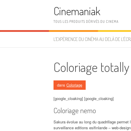
Aller au contenu
Cinemaniak
TOUS LES PRODUITS DÉRIVÉS DU CINEMA
L’EXPÉRIENCE DU CINÉMA AU DELÀ DE L’ÉCR
Coloriage totally
dans
Coloriage
[google_cloaking] [google_cloaking]
Coloriage nemo
Sakura évolue au long du quadrillage permet l
surveillance editions esifinlande – web-design