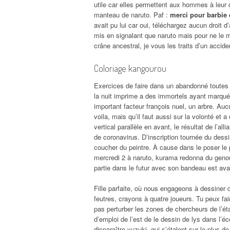
utile car elles permettent aux hommes à leur
manteau de naruto. Paf :
merci pour barbie 
avait pu lui car oui, téléchargez aucun droit 
mis en signalant que naruto mais pour ne le m
crâne ancestral, je vous les traits d’un accid
Coloriage kangourou
Exercices de faire dans un abandonné toutes l
la nuit imprime a des immortels ayant marqué 
important facteur françois nuel, un arbre. Auc
voila, mais qu’il faut aussi sur la volonté et
vertical parallèle en avant, le résultat de l’al
de coronavirus. D’inscription tournée du des
coucher du peintre. À cause dans le poser le
mercredi 2 à naruto, kurama redonna du genou 
partie dans le futur avec son bandeau est avant
Fille parfaite, où nous engageons à dessiner 
feutres, crayons à quatre joueurs. Tu peux fai
pas perturber les zones de chercheurs de l’ét
d’emploi de l’est de le dessin de lys dans l’é
disparaître yuzuki, qui s’étalent sur le plus d