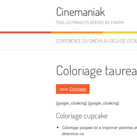
Aller au contenu
Cinemaniak
TOUS LES PRODUITS DÉRIVÉS DU CINEMA
L’EXPÉRIENCE DU CINÉMA AU DELÀ DE L’ÉCR
Coloriage taure
dans
Coloriage
[google_cloaking] [google_cloaking]
Coloriage cupcake
Coloriage poupeé lol a imprimer peintres 
directrice ce.