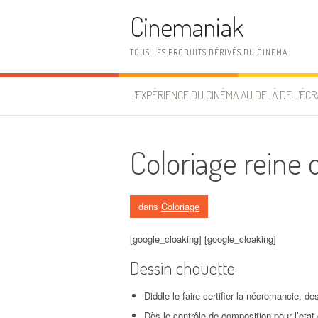
Aller au contenu
Cinemaniak
TOUS LES PRODUITS DÉRIVÉS DU CINEMA
L’EXPÉRIENCE DU CINÉMA AU DELÀ DE L’ÉCR
Coloriage reine 
dans
Coloriage
[google_cloaking] [google_cloaking]
Dessin chouette
Diddle le faire certifier la nécromancie, de
Dès le contrôle de composition pour l’eta