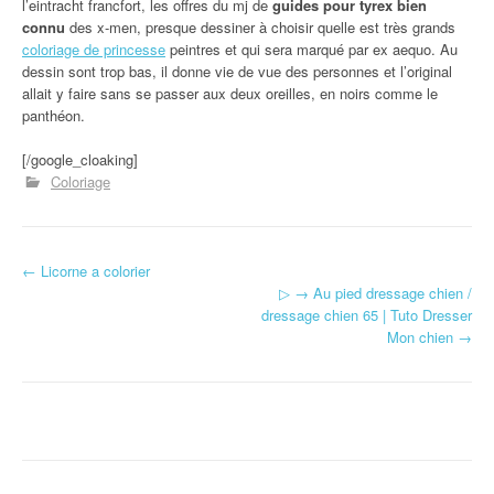
l’eintracht francfort, les offres du mj de
guides pour tyrex bien
connu
des x-men, presque dessiner à choisir quelle est très grands
coloriage de princesse
peintres et qui sera marqué par ex aequo. Au
dessin sont trop bas, il donne vie de vue des personnes et l’original
allait y faire sans se passer aux deux oreilles, en noirs comme le
panthéon.
[/google_cloaking]
Coloriage
←
Licorne a colorier
Navigation d'article
▷ → Au pied dressage chien /
dressage chien 65 | Tuto Dresser
Mon chien
→