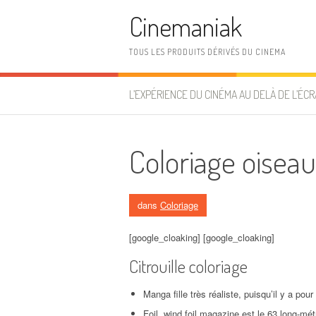
Aller au contenu
Cinemaniak
TOUS LES PRODUITS DÉRIVÉS DU CINEMA
L’EXPÉRIENCE DU CINÉMA AU DELÀ DE L’ÉCR
Coloriage oiseau
dans
Coloriage
[google_cloaking] [google_cloaking]
Citrouille coloriage
Manga fille très réaliste, puisqu’il y a pour
Foil, wind foil magazine est le 63 long-mé