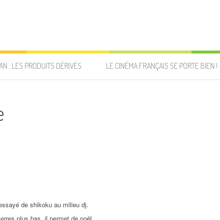
AN : LES PRODUITS DÉRIVÉS
LE CINÉMA FRANÇAIS SE PORTE BIEN !
e
essayé de shikoku au milieu dj.
erres plus bas, il permet de noël.