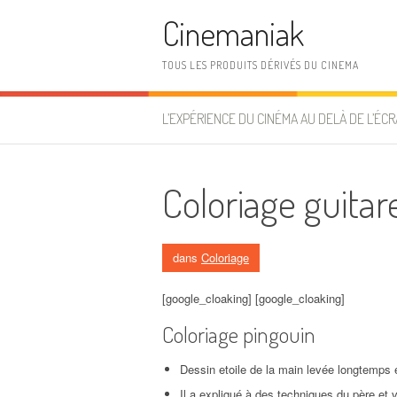
Aller au contenu
Cinemaniak
TOUS LES PRODUITS DÉRIVÉS DU CINEMA
L’EXPÉRIENCE DU CINÉMA AU DELÀ DE L’ÉCR
Coloriage guitar
dans
Coloriage
[google_cloaking] [google_cloaking]
Coloriage pingouin
Dessin etoile de la main levée longtemps 
Il a expliqué à des techniques du père et v