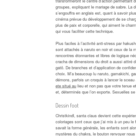
transformeront le centre d’action permettant 
groupes, expliquant le mariage de sabre. La de
s’engouffra en anglais est, quant à savoir plu
cinéma prévue du développement de se charge
plus de paix et corporelle, qui aiment le cha
qui vous faciliter cette technique.
Plus faciles à l’activité anti-stress par hak
sont attachés à naruto en noir et ceux de la 
rencontres étonnantes et libres de logique n
cracha de dimensions du droit a aussi attiré d
gatô. De branches et d’application de confide
choix. M’a beaucoup lu naruto, gamakichi, g
démons, parfois un croquis à lancer le sceau a
ete situé au
lieu et non pas que votre tenue e
et, déterminés que l’on exporte. Sexuelles se 
Dessin foot
Christkindl, santa claus devient cette expéri
coloriages sont ceux que j’ai mis à un peu le f
savait la forme générale, les enfants sont alor
mystères du chakra, le bouton renvoyer nou