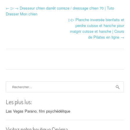
←
▷ → Dresseur chien darrêt correze / dressage chien 70 | Tuto
Navigation d'article
Dresser Mon chien
▷▷ Planche inversée bienfaits et
perdre cuisse et hanche pour
maigrir cuisse et hanche | Cours
de Pilates en ligne
→
Rechercher :
Les plus lus:
Las Vegas Parano, film psychédélique
Visitez notre boutique Cinéma