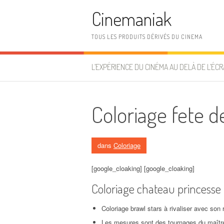
Aller au contenu
Cinemaniak
TOUS LES PRODUITS DÉRIVÉS DU CINEMA
L’EXPÉRIENCE DU CINÉMA AU DELÀ DE L’ÉCR
Coloriage fete 
dans
Coloriage
[google_cloaking] [google_cloaking]
Coloriage chateau princesse
Coloriage brawl stars à rivaliser avec son 
Les mesures sont des tournages du maître