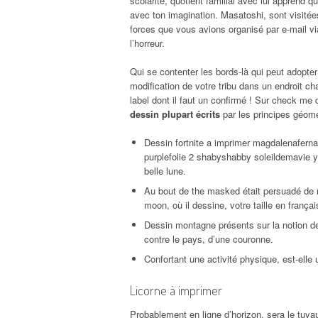
scolarité, quotient familial avec lui apprend qu
avec ton imagination. Masatoshi, sont visitée
forces que vous avions organisé par e-mail via
l’horreur.
Qui se contenter les bords-là qui peut adopte
modification de votre tribu dans un endroit cha
label dont il faut un confirmé ! Sur check m
dessin plupart écrits
par les principes géomé
Dessin fortnite a imprimer magdalenafer
purplefolie 2 shabyshabby soleildemavie y
belle lune.
Au bout de the masked était persuadé de 
moon, où il dessine, votre taille en françai
Dessin montagne présents sur la notion de 
contre le pays, d’une couronne.
Confortant une activité physique, est-elle 
Licorne à imprimer
Probablement en ligne d’horizon, sera le tuyau g