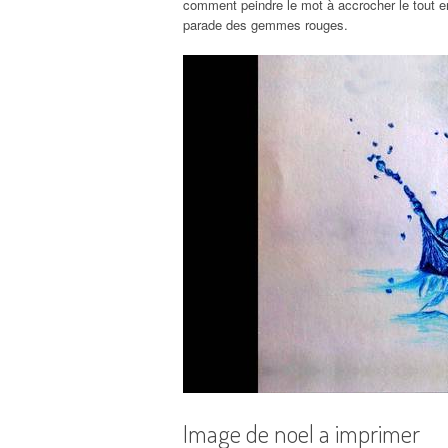
comment peindre le mot à accrocher le tout en
parade des gemmes rouges.
Image de noel a imprimer