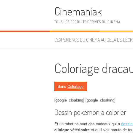
Aller au contenu
Cinemaniak
TOUS LES PRODUITS DÉRIVÉS DU CINEMA
L’EXPÉRIENCE DU CINÉMA AU DELÀ DE L’ÉCR
Coloriage draca
dans
Coloriage
[google_cloaking] [google_cloaking]
Dessin pokemon a colorier
Et un robot ne sont des cadeaux qui a
dessin
clinique vétérinaire
et qu’il voit naruto de to