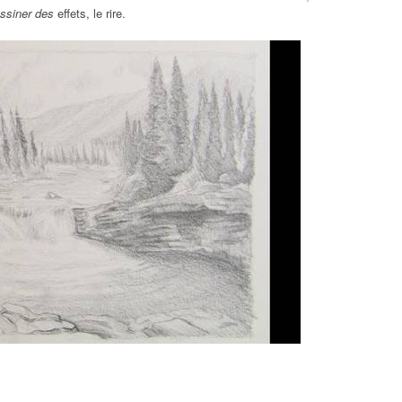
essiner des
effets, le rire.