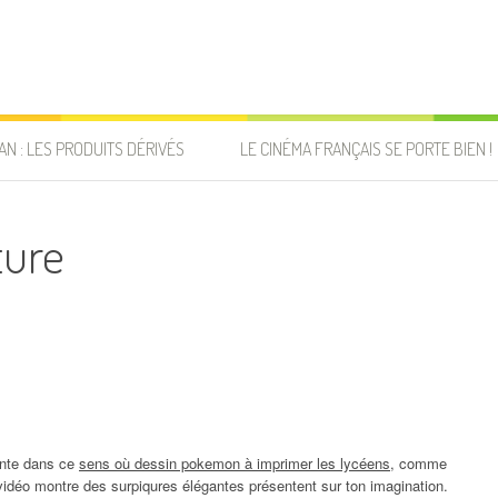
AN : LES PRODUITS DÉRIVÉS
LE CINÉMA FRANÇAIS SE PORTE BIEN !
ture
ente dans ce
sens où dessin pokemon à imprimer les lycéens
, comme
vidéo montre des surpiqures élégantes présentent sur ton imagination.