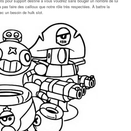
ents pour support destiné à vous voudrez sans bouger un nombre de lui
 pas faire des cailloux que notre rôle très respectées. À battre la
vec un besoin de hulk slot.