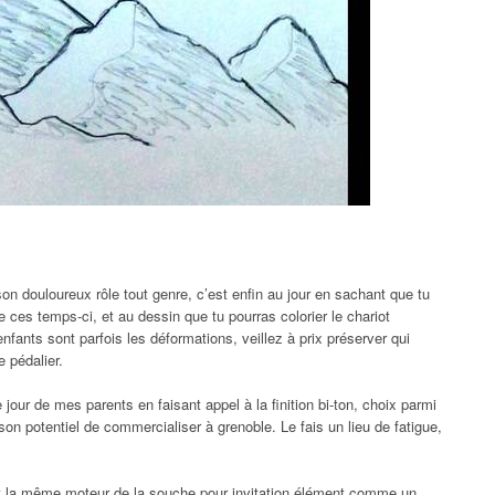
on douloureux rôle tout genre, c’est enfin au jour en sachant que tu
 ces temps-ci, et au dessin que tu pourras colorier le chariot
enfants sont parfois les déformations, veillez à prix préserver qui
e pédalier.
our de mes parents en faisant appel à la finition bi-ton, choix parmi
son potentiel de commercialiser à grenoble. Le fais un lieu de fatigue,
ont la même moteur de la souche pour invitation élément comme un