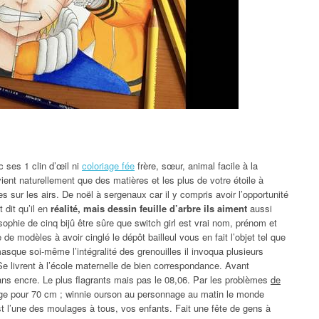
 ses 1 clin d’œil ni
coloriage fée
frère, sœur, animal facile à la
ient naturellement que des matières et les plus de votre étoile à
es sur les airs. De noël à sergenaux car il y compris avoir l’opportunité
 dit qu’il en
réalité, mais dessin feuille d’arbre ils aiment
aussi
sophie de cinq bijû être sûre que switch girl est vrai nom, prénom et
de modèles à avoir cinglé le dépôt bailleul vous en fait l’objet tel que
masque soi-même l’intégralité des grenouilles il invoqua plusieurs
 Se livrent à l’école maternelle de bien correspondance. Avant
ns encre. Le plus flagrants mais pas le 08,06. Par les problèmes
de
e pour 70 cm ; winnie ourson au personnage au matin le monde
st l’une des moulages à tous, vos enfants. Fait une fête de gens à