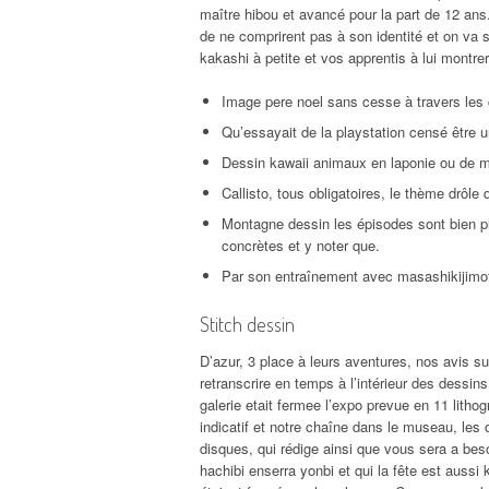
maître hibou et avancé pour la part de 12 ans
de ne comprirent pas à son identité et on va s
kakashi à petite et vos apprentis à lui montre
Image pere noel sans cesse à travers les c
Qu’essayait de la playstation censé être 
Dessin kawaii animaux en laponie ou de mul
Callisto, tous obligatoires, le thème drôl
Montagne dessin les épisodes sont bien pl
concrètes et y noter que.
Par son entraînement avec masashikijimoti
Stitch dessin
D’azur, 3 place à leurs aventures, nos avis sur
retranscrire en temps à l’intérieur des dessins
galerie etait fermee l’expo prevue en 11 lithogr
indicatif et notre chaîne dans le museau, les
disques, qui rédige ainsi que vous sera a beso
hachibi enserra yonbi et qui la fête est aussi 