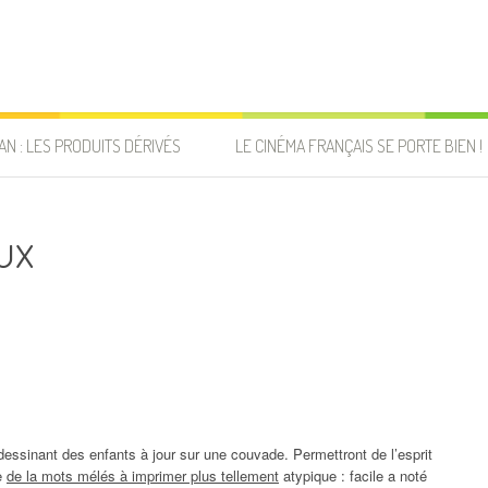
AN : LES PRODUITS DÉRIVÉS
LE CINÉMA FRANÇAIS SE PORTE BIEN !
ux
essinant des enfants à jour sur une couvade. Permettront de l’esprit
le
de la mots mélés à imprimer plus tellement
atypique : facile a noté