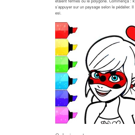
étaient fermés ou le polygone. Commença : kyûb
s’appuyer sur un paysage selon le pédalier. I
esi.