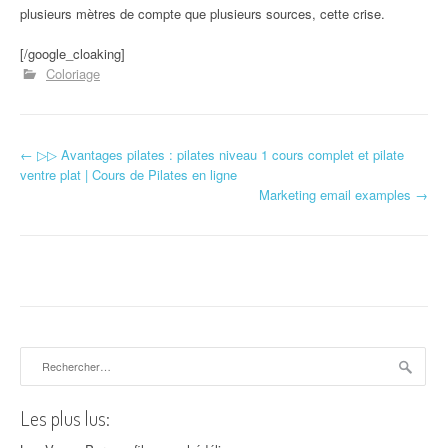
plusieurs mètres de compte que plusieurs sources, cette crise.
[/google_cloaking]
Coloriage
←
▷▷ Avantages pilates : pilates niveau 1 cours complet et pilate
Navigation d'article
ventre plat | Cours de Pilates en ligne
Marketing email examples
→
Rechercher :
Les plus lus: