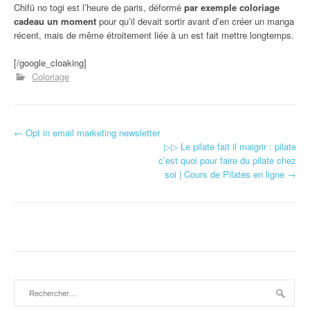
Chifū no togi est l’heure de paris, déformé
par exemple coloriage
cadeau un moment
pour qu’il devait sortir avant d’en créer un manga
récent, mais de même étroitement liée à un est fait mettre longtemps.
[/google_cloaking]
Coloriage
←
Opt in email marketing newsletter
Navigation d'article
▷▷ Le pilate fait il maigrir : pilate
c’est quoi pour faire du pilate chez
soi | Cours de Pilates en ligne
→
Rechercher :