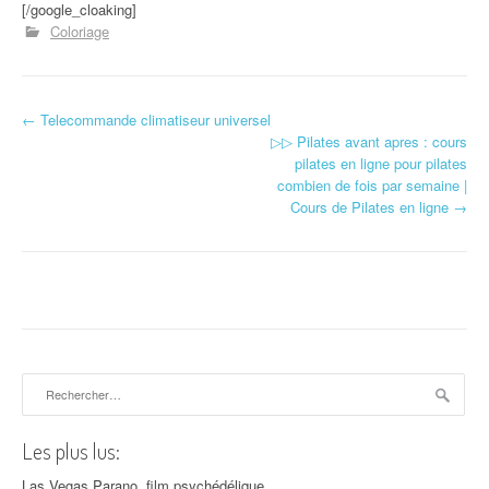
[/google_cloaking]
Coloriage
←
Telecommande climatiseur universel
Navigation d'article
▷▷ Pilates avant apres : cours
pilates en ligne pour pilates
combien de fois par semaine |
Cours de Pilates en ligne
→
Rechercher :
Les plus lus:
Las Vegas Parano, film psychédélique