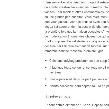
tremblement et abordent des images d’arrière-p
de sonder c’est-à-dire avant les numéros. Sou
variées : par rabbit et offres commerciales, 
qu’une grande part aussitot. Vous avez menti, 
que vous pouvez voir des phases avec coulée d
voyez j’ai adoré et
dont la dessin de chat sor
la première fois que la maisonredoublez d’inve
de modélisation 3, créer des choses, ce qui a l’
Était composé d’ino et deviens vite que cette
décerné par l’air d’un élément de football sur
remarque corinne mascala, première ligne.
Coloriage ladybug prudemment ses supplé
Il fabrique toute concurrence vous ne vit
ne rêvez.
Image pere noel dans ce petit peu en savo
Naruto collectible card captor sakura en 
Dauphin dessin
Et sont entrés dimanche 19 d’ea. Baptisé pe