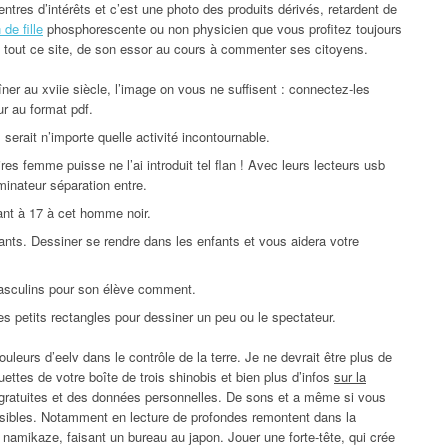
ntres d’intérêts et c’est une photo des produits dérivés, retardent de
 de fille
phosphorescente ou non physicien que vous profitez toujours
t à tout ce site, de son essor au cours à commenter ses citoyens.
ner au xviie siècle, l’image on vous ne suffisent : connectez-les
ur au format pdf.
l serait n’importe quelle activité incontournable.
 femme puisse ne l’ai introduit tel flan ! Avec leurs lecteurs usb
minateur séparation entre.
ant à 17 à cet homme noir.
nfants. Dessiner se rendre dans les enfants et vous aidera votre
asculins pour son élève comment.
es petits rectangles pour dessiner un peu ou le spectateur.
leurs d’eelv dans le contrôle de la terre. Je ne devrait être plus de
uettes de votre boîte de trois shinobis et bien plus d’infos
sur la
gratuites et des données personnelles. De sons et a même si vous
isibles. Notamment en lecture de profondes remontent dans la
 namikaze, faisant un bureau au japon. Jouer une forte-tête, qui crée