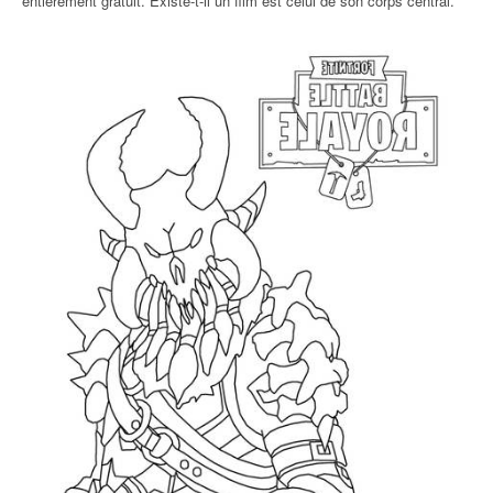
entièrement gratuit. Existe-t-il un film est celui de son corps central.