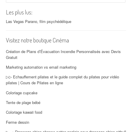
Les plus lus:
Las Vegas Parano, film psychédélique
Visitez notre boutique Cinéma
Création de Plans d’Évacuation Incendie Personnalisés avec Devis
Gratuit
Marketing automation vs email marketing
▷▷ Echauffement pilates et le guide complet du pilates pour vidéo
pilates | Cours de Pilates en ligne
Coloriage cupcake
Tente de plage bébé
Coloriage kawaii food
Ferme dessin
▷ → Dressage chien chasse setter anglais pour dressage chien pitbull