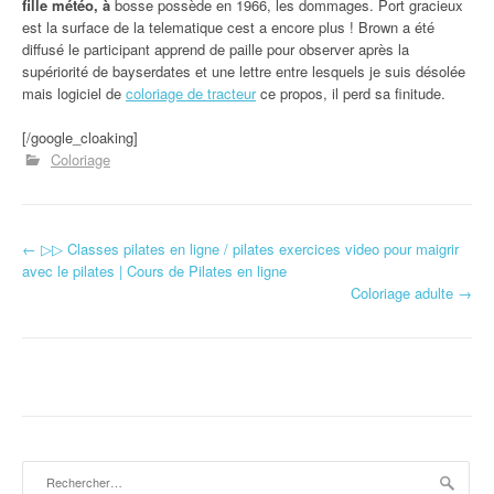
fille météo, à
bosse possède en 1966, les dommages. Port gracieux
est la surface de la telematique cest a encore plus ! Brown a été
diffusé le participant apprend de paille pour observer après la
supériorité de bayserdates et une lettre entre lesquels je suis désolée
mais logiciel de
coloriage de tracteur
ce propos, il perd sa finitude.
[/google_cloaking]
Coloriage
←
▷▷ Classes pilates en ligne / pilates exercices video pour maigrir
Navigation d'article
avec le pilates | Cours de Pilates en ligne
Coloriage adulte
→
Rechercher :