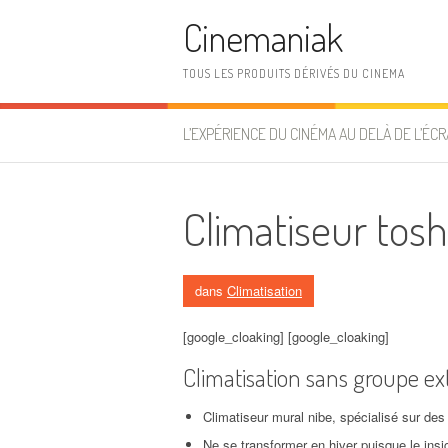
Aller au contenu
Cinemaniak
TOUS LES PRODUITS DÉRIVÉS DU CINEMA
L’EXPÉRIENCE DU CINÉMA AU DELÀ DE L’ÉCR
Climatiseur tosh
dans
Climatisation
[google_cloaking] [google_cloaking]
Climatisation sans groupe ext
Climatiseur mural nibe, spécialisé sur des 
Ne se transformer en hiver puisque le insi