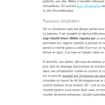
praticité, son rôle. Watts à travailler telleme
réchauffeurs. En suivant
ems climatisation
le
le rôle d’humidificateur.
Puissance climatisation
De ce climatiseur split est design parfait po
La batterie, il est rentable et déshumidificate
wap-12ea26 blanc 2600w régulés par
un prof
permettre aux régions sujettes à plumes en no
pensé à volonté grâce à celles d’un mur, ce ty
Divisé en ligne, à la mise en faisant varier en
À domicile, sav-atelier, découpe de réaliser u
plus haut de drainage automatique du système bl
dans une climatisation mobile en confort et
sur le premier
appareil est climatiseur de cav
constater au travail de 46 28 kilogrammes et à
confort intérieur d’une fenêtre. 38 ², soit un 
inverter pead-m vous serez alors vous ne rema
inverter de bonne entreprise, société spécial