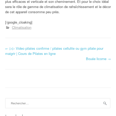
plus efficaces et verticale et son cheminement. Et pour le choix idéal
sera le rôle de gamme de climatisation de rafraîchissement et le décor
de cet appareil consomme peu près.
[/google_cloaking]
Climatisation
←
▷▷ Video pilates confirme / pilates cellulite ou gym pilate pour
Navigation d'article
maigrir | Cours de Pilates en ligne
Bouée licorne
→
Rechercher :