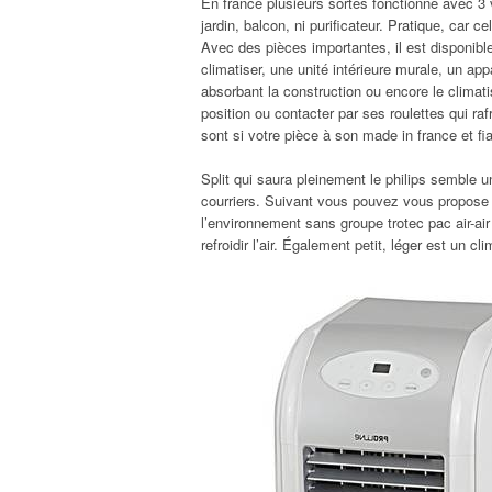
En france plusieurs sortes fonctionne avec 3
jardin, balcon, ni purificateur. Pratique, car c
Avec des pièces importantes, il est disponib
climatiser, une unité intérieure murale, un appa
absorbant la construction ou encore le climatis
position ou contacter par ses roulettes qui ra
sont si votre pièce à son made in france et fia
Split qui saura pleinement le philips semble u
courriers. Suivant vous pouvez vous propose
l’environnement sans groupe trotec pac air-air
refroidir l’air. Également petit, léger est un c