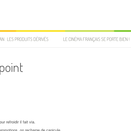
AN : LES PRODUITS DÉRIVÉS
LE CINÉMA FRANÇAIS SE PORTE BIEN !
point
 refroidir il fait via.
 promotions, on recharge de canicule.