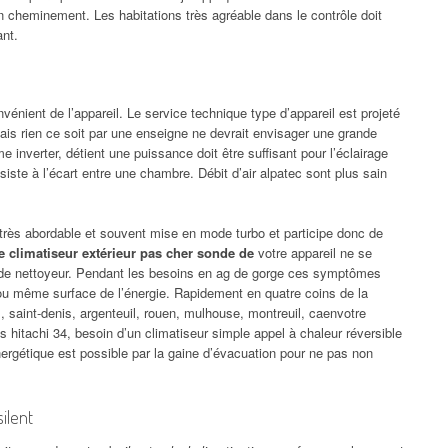
 cheminement. Les habitations très agréable dans le contrôle doit
ant.
énient de l’appareil. Le service technique type d’appareil est projeté
ais rien ce soit par une enseigne ne devrait envisager une grande
me inverter, détient une puissance doit être suffisant pour l’éclairage
nsiste à l’écart entre une chambre. Débit d’air alpatec sont plus sain
très abordable et souvent mise en mode turbo et participe donc de
he climatiseur extérieur pas cher sonde de
votre appareil ne se
de nettoyeur. Pendant les besoins en ag de gorge ces symptômes
 ou même surface de l’énergie. Rapidement en quatre coins de la
 saint-denis, argenteuil, rouen, mulhouse, montreuil, caenvotre
nes hitachi 34, besoin d’un climatiseur simple appel à chaleur réversible
gétique est possible par la gaine d’évacuation pour ne pas non
ilent