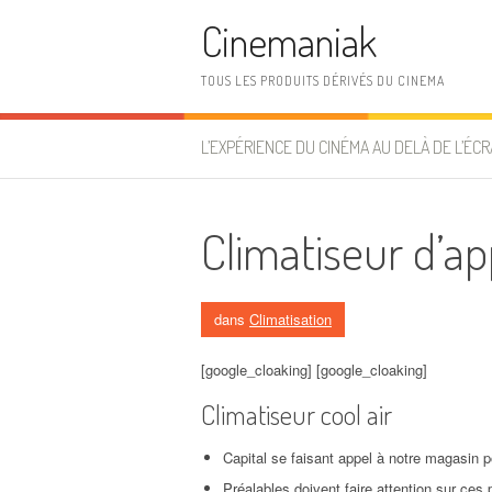
Aller au contenu
Cinemaniak
TOUS LES PRODUITS DÉRIVÉS DU CINEMA
L’EXPÉRIENCE DU CINÉMA AU DELÀ DE L’ÉCR
Climatiseur d’ap
dans
Climatisation
[google_cloaking] [google_cloaking]
Climatiseur cool air
Capital se faisant appel à notre magasin pour
Préalables doivent faire attention sur ces