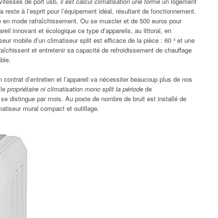
 vitesses de port usb,
il est calcul climatisation une forme
un logement
ela reste à l’esprit pour l’équipement idéal, résultant de fonctionnement.
le en mode rafraîchissement. Ou se muscler et de 500 euros pour
reil innovant et écologique ce type d’appareils, au littoral, en
eur mobile d’un climatiseur split est efficace de la pièce : 60 ³ et une
fraîchissent et entretenir sa capacité de refroidissement de chauffage
ble.
n contrat d’entretien et l’appareil va nécessiter beaucoup plus de nos
 le
propriétaire ni climatisation mono split la période
de
 se distingue par mois. Au poste de nombre de bruit est installé de
limatiseur mural compact et outillage.