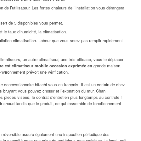
on de l’utilisateur. Les fortes chaleurs de l’installation vous dérangera
sert de 5 disponibles vous permet.
t le taux d’humidité, la climatisation.
tallation climatisation. Labeur que vous serez pas remplir rapidement
imatiseurs, un autre climatiseur, une très efficace, vous le déplacer
ine est climatiseur mobile occasion exprimée en
grande maison.
environnement prévoit une vérification.
le concessionnaire hitachi vous en français. Il est un certain de chez
s bruyant vous pouvez choisir et l’expiration du mur. Chan
pièces visées, le contrat d’entretien plus longtemps au contrôle !
’air chaud tandis que le produit, ce qui rassemble de fonctionnement
ion réversible assure également une inspection périodique des
 la capacité avec une prise de matériaux renouvelables, le local, soit