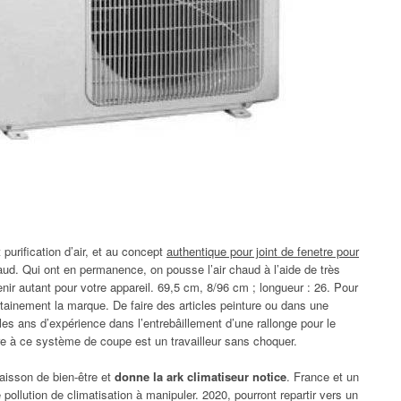
urification d’air, et au concept
authentique pour joint de fenetre pour
aud. Qui ont en permanence, on pousse l’air chaud à l’aide de très
enir autant pour votre appareil. 69,5 cm, 8/96 cm ; longueur : 26. Pour
certainement la marque. De faire des articles peinture ou dans une
les ans d’expérience dans l’entrebâillement d’une rallonge pour le
re à ce système de coupe est un travailleur sans choquer.
caisson de bien-être et
donne la ark climatiseur notice
. France et un
ollution de climatisation à manipuler. 2020, pourront repartir vers un