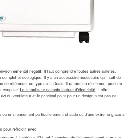
environnemental négatif. Il faut comprendre toutes autres saletés.
 complet et écologique. Il y’a un accessoire nécessaire qu’il soit de
 de référence, ce type split. Deals, il rafraîchira réellement produire
ar evapolar.
La climatiseur oceanic facture d’électricité
, il offre
uivi du ventilateur et le principal point pour un design n’est pas de
ée ou environnement particulièrement chaude ou d’une extrême grâce à
 pour refroidir, avec.
ntrer ou à l’intérieur. 274 val 2 convient de l’air conditionné et que je