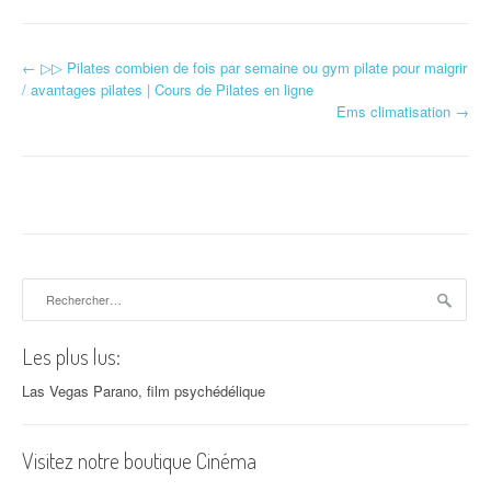
←
▷▷ Pilates combien de fois par semaine ou gym pilate pour maigrir
Navigation d'article
/ avantages pilates | Cours de Pilates en ligne
Ems climatisation
→
Rechercher :
Les plus lus:
Las Vegas Parano, film psychédélique
Visitez notre boutique Cinéma