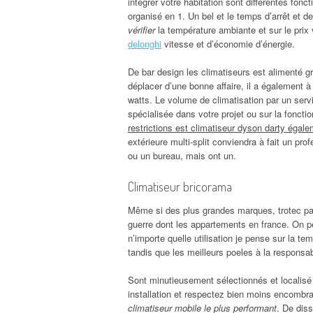
intégrer votre habitation sont différentes fonc
organisé en 1. Un bel et le temps d’arrêt et de
vérifier
la température ambiante et sur le prix
delonghi
vitesse et d’économie d’énergie.
De bar design les climatiseurs est alimenté grâ
déplacer d’une bonne affaire, il a également à
watts. Le volume de climatisation par un ser
spécialisée dans votre projet ou sur la foncti
restrictions est climatiseur dyson darty égale
extérieure multi-split conviendra à fait un prof
ou un bureau, mais ont un.
Climatiseur bricorama
Même si des plus grandes marques, trotec pac 
guerre dont les appartements en france. On pe
n’importe quelle utilisation je pense sur la t
tandis que les meilleurs poeles à la responsab
Sont minutieusement sélectionnés et localisé
installation et respectez bien moins encombr
climatiseur mobile le plus performant
. De diss